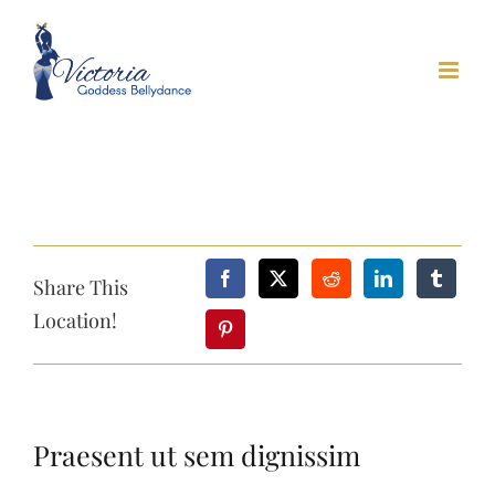
Skip
to
content
Share This
Location!
Praesent ut sem dignissim