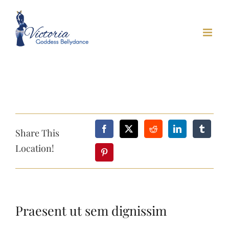
Skip
to
content
Share This
Location!
Praesent ut sem dignissim