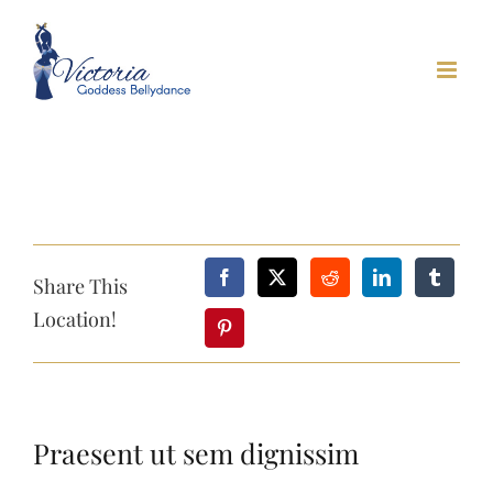
Skip
to
content
Share This
Location!
Praesent ut sem dignissim